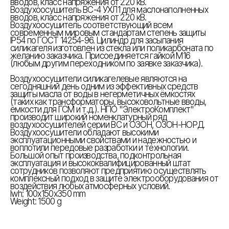
вводов, класс напряжения от 220 кВ.
Воздухоосушитель ВС-4 УХЛ1 для маслонаполненных
вводов, класс напряжения от 220 кВ.
Воздухоосушитель соответствующий всем
современным мировым стандартам степень защиты
IP54 по ГОСТ 14254-96. Цилиндр для засыпания
силикагеля изготовлен из стекла или поликарбоната по
желанию заказчика. Присоединяется гайкой М16
(любым другим переходником по заявке заказчика).
Воздухоосушители силикагелевые являются на
сегодняшний день одним из эффективных средств
защиты масла от воды в негерметичных ёмкостях
(таких как трансформаторы, высоковольтные вводы,
ёмкости для ГСМ и т.д.). НПО "ЭлектроКомплект"
производит широкий номенклатурный ряд
воздухоосушителей серии ВС и ОЗОН, ОЗОН-НОРД.
Воздухоосушители обладают высокими
эксплуатационными свойствами и надежностью и
воплотили передовые разработки и технологии.
Большой опыт производства, подконтрольная
эксплуатация и высококвалифицированный штат
сотрудников позволяют предприятию осуществлять
комплексный подход в защите электрооборудования от
воздействия любых атмосферных условий.
lwh: 100x150x350 mm
Weight: 1500 g