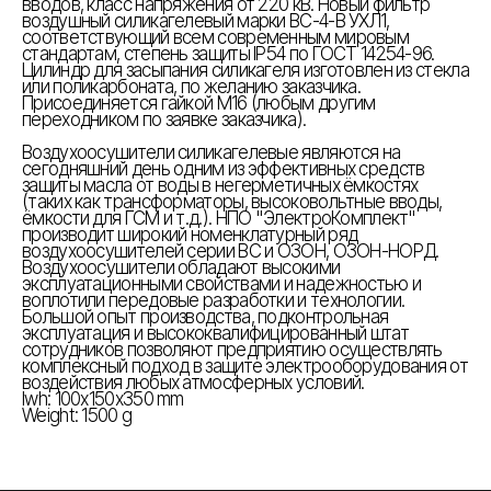
вводов, класс напряжения от 220 кВ. Новый фильтр
воздушный силикагелевый марки ВС-4-В УХЛ1,
соответствующий всем современным мировым
стандартам, степень защиты IP54 по ГОСТ 14254-96.
Цилиндр для засыпания силикагеля изготовлен из стекла
или поликарбоната, по желанию заказчика.
Присоединяется гайкой М16 (любым другим
переходником по заявке заказчика).
Воздухоосушители силикагелевые являются на
сегодняшний день одним из эффективных средств
защиты масла от воды в негерметичных ёмкостях
(таких как трансформаторы, высоковольтные вводы,
ёмкости для ГСМ и т.д.). НПО "ЭлектроКомплект"
производит широкий номенклатурный ряд
воздухоосушителей серии ВС и ОЗОН, ОЗОН-НОРД.
Воздухоосушители обладают высокими
эксплуатационными свойствами и надежностью и
воплотили передовые разработки и технологии.
Большой опыт производства, подконтрольная
эксплуатация и высококвалифицированный штат
сотрудников позволяют предприятию осуществлять
комплексный подход в защите электрооборудования от
воздействия любых атмосферных условий.
lwh: 100x150x350 mm
Weight: 1500 g