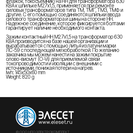
флажок, токосъемник) на НН для трансформатора 630
КВА к шпильке М27х1,5, применяется при ремонте
силовых трансформаторов типа ТМ, ТМГ, ТМЗ, ТМФ и
другие. С его помощью соединяются шпильки ввода
силового трансформатора и шины на стороне НН.
Надежное соединение, которое фиксируется болтами
гарантирует наличие необходимого контакта.
Зажим контактный НН М27х1,5 на трансформатор 630
КВА производится на базе нашей организации и
вырабатывается с помощью литья из латуни марки
ЛС-59 с последующей мехобработкой. По желанию
заказчика мы можем нанести на зажим покрытие
олово-висмут (O-Vi) для приемлемой связи
токопроводимости и изоляции с внешними с
источниками, понижая потери на нагрев.
lwh: 145x50x60 mm
Weight: 820 g
© ООО НПО ЭЛЕКТРОКОМПЛЕКТ