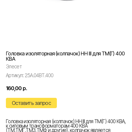
Головка изоляторная (колпачок) НН III для ТМ(Г) 400
КВА
Элесет
Артикул:
25А.04ВТ.400
160,00
р.
Оставить запрос
Головка изоляторная (колпачок) НН III для ТМ(Г) 400 КВА,
к силовым трансформаторам 400 КВА
(ТМ,ТМГ,ТМЗ,ТМФ и другие), колпачок является