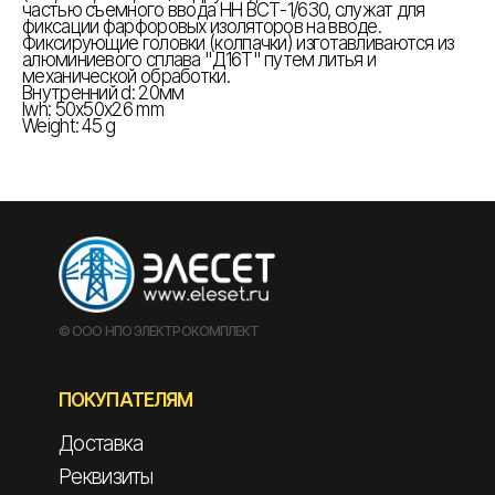
частью съемного ввода НН ВСТ-1/630, служат для
фиксации фарфоровых изоляторов на вводе.
Фиксирующие головки (колпачки) изготавливаются из
алюминиевого сплава "Д16Т" путем литья и
механической обработки.
Внутренний d: 20мм
lwh: 50x50x26 mm
Weight: 45 g
© ООО НПО ЭЛЕКТРОКОМПЛЕКТ
ПОКУПАТЕЛЯМ
Доставка
Реквизиты