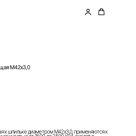
ющая М42х3,0
я к шпильке диаметром М42х3,0, применяются к