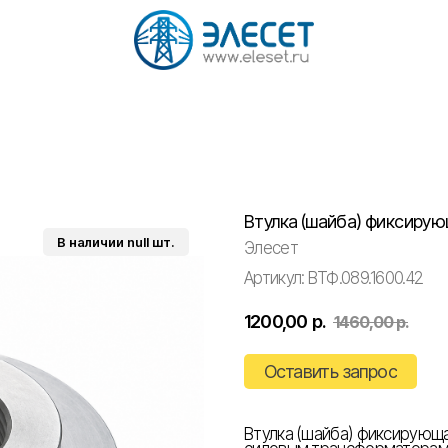
Втулка (шайба) фиксиру
Элесет
Артикул:
ВТФ.089.1600.42
1200,00
р.
1460,00
р.
Оставить запрос
Втулка (шайба) фиксирующа