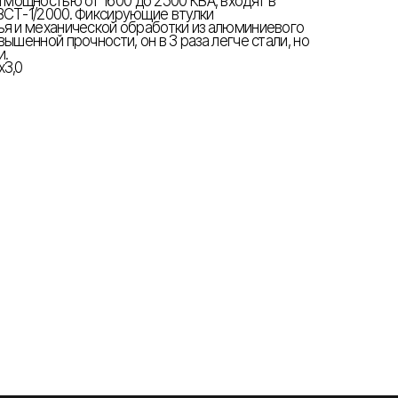
ощностью от 1600 до 2500 КВА, входят в
ВСТ-1/2000. Фиксирующие втулки
ья и механической обработки из алюминиевого
вышенной прочности, он в 3 раза легче стали, но
и.
х3,0