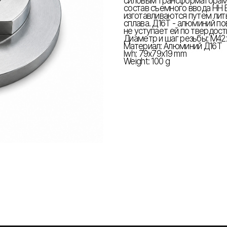
силовым трансформаторам м
состав съемного ввода НН 
изготавливаются путем лит
сплава. Д16Т - алюминий по
не уступает ей по твердост
Диаметр и шаг резьбы: М42
Материал: Алюминий Д16Т
lwh: 79x79x19 mm
Weight: 100 g