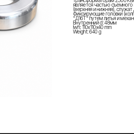
трансформаторам 2500 КВА
является частью съемного в
(верхняя и нижняя), служат
Фиксирующие головки (колп
"Д16Т" путем литья и меха
Внутренний d: 48мм
lwh: 110x110x40 mm
Weight: 640 g