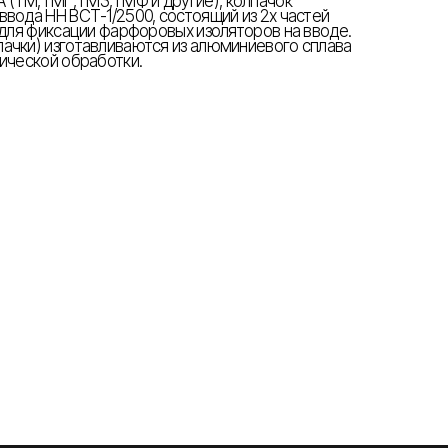
 (ТМ,ТМГ,ТМЗ,ТМФ и другие), колпачок
вода НН ВСТ-1/2500, состоящий из 2х частей
 для фиксации фарфоровых изоляторов на вводе.
ачки) изготавливаются из алюминиевого сплава
нической обработки.