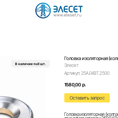
Головка изоляторная (колп
Элесет
Артикул:
25А.04ВТ.2500
1580,00
р.
Оставить запрос
Головка изоляторная (колпач