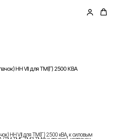
ачок) НН VII для ТМ(Г) 2500 КВА
ок) НН VII для ТМ(Г) 2500 кВА, к силовым