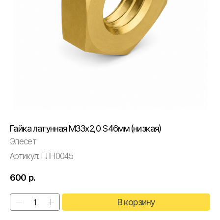
Гайка латунная М33х2,0 S46мм (низкая)
Элесет
Артикул:
ГЛН0045
600
р.
В корзину