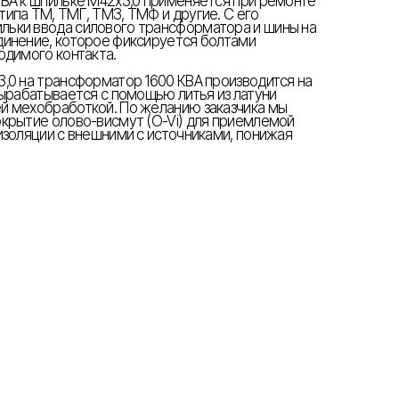
ВА к шпильке М42х3,0 применяется при ремонте
ипа ТМ, ТМГ, ТМЗ, ТМФ и другие. С его
ьки ввода силового трансформатора и шины на
динение, которое фиксируется болтами
одимого контакта.
,0 на трансформатор 1600 КВА производится на
вырабатывается с помощью литья из латуни
й мехобработкой. По желанию заказчика мы
крытие олово-висмут (O-Vi) для приемлемой
изоляции с внешними с источниками, понижая