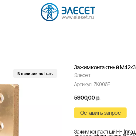
Зажим контактный М42х3
Элесет
Артикул:
ZK006E
5900,00
р.
Оставить запрос
Зажим контактный НН (плаш