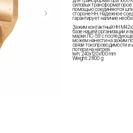
для трансформатора 1600 К
силовых трансформаторов т
помощью соединяются шпил
стороне НН. Надежное сое
гарантирует наличие необх
Зажим контактный НН М42х3
базе нашей организации и 
марки ЛС-59 с последующе
можем нанести на зажим по
связи токопроводимости и 
потери на нагрев.
lwh: 240x120x100 mm
Weight: 2800 g