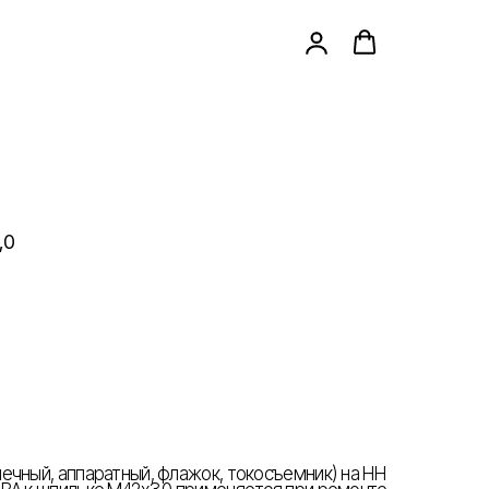
,0
ечный, аппаратный, флажок, токосъемник) на НН