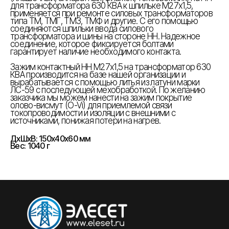
для трансформатора 630 КВА к шпильке М27х1,5,
применяется при ремонте силовых трансформаторов
типа ТМ, ТМГ, ТМЗ, ТМФ и другие. С его помощью
соединяются шпильки ввода силового
трансформатора и шины на стороне НН. Надежное
соединение, которое фиксируется болтами
гарантирует наличие необходимого контакта.
Зажим контактный НН М27х1,5 на трансформатор 630
КВА производится на базе нашей организации и
вырабатывается с помощью литья из латуни марки
ЛС-59 с последующей мехобработкой. По желанию
заказчика мы можем нанести на зажим покрытие
олово-висмут (O-Vi) для приемлемой связи
токопроводимости и изоляции с внешними с
источниками, понижая потери на нагрев.
ДxШxВ: 150x40x60 мм
Вес: 1040 г