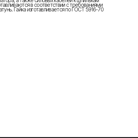
атора, а также силовых кабелей к шпилькам
отавливаются в соответствии с требованиями
атунь. Гайка изготавливается по ГОСТ 5916-70