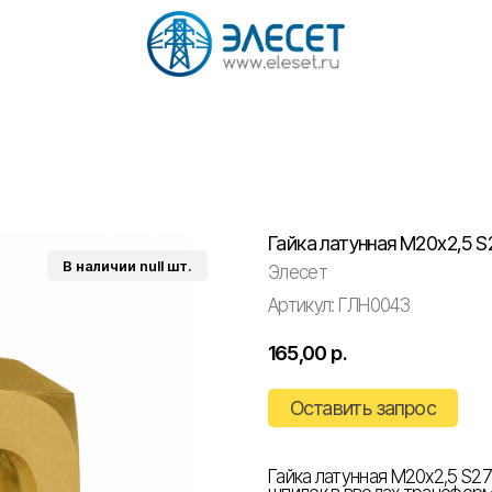
Гайка латунная М20х2,5 S
Элесет
Артикул:
ГЛН0043
165,00
р.
Оставить запрос
Гайка латунная М20х2,5 S2