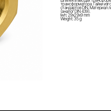
шпилек в вводах трансформ
трансформатора. Гайки изг
стандартов DIN. Материал л
(аналог DIN 439).
lwh: 29x29x9 mm
Weight: 35 g