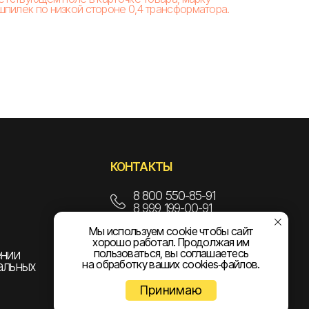
пилек по низкой стороне 0,4 трансформатора.
КОНТАКТЫ
8 800 550-85-91
8 999 199-00-91
Мы используем cookie чтобы сайт
info@npoelekom.ru
хорошо работал. Продолжая им
пользоваться, вы соглашаетесь
ении
на обработку ваших cookies‑файлов.
альных
Принимаю