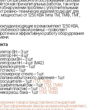
зуется при ремонте и обслуживании силовых
ся как при капитальных работах, так и при
и обнаружении проблем с уплотнительными
кт резино–техничесих изделий подходит для
 мощностью от 1250 КВА типа ТМ, ТМФ, ТМГ,
рокладки входящие в ремкомплект 1250 КВА,
слобензостойкой резины) – позволяет
протечек и эффективную работу оборудования
мени.
екта
лятор ВН – 3 шт
лятор НН – 4 шт
олятором ВН – 3 шт
олятором НН – 4 шт (М42)
ереключателя – 1 шт
стекло) – 1 шт
сломерное стекло – 1 шт
лапана избыточного давления – 1 шт
оосушителя – 1 шт
(ТМ, ТМФ)
сширительный бак – 1 шт
(ТМ, ТМФ)
ачный пластик) – 1 шт
(ТМ, ТМФ)
ика расш. бака – 1 шт
(ТМ, ТМФ)
бражении товара представлена стандартная
! При оформлении заказа на ремонтный комплект,
ветствующем поле в карточке товара, марку