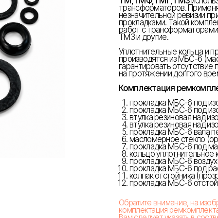
ТМ,ТМФ,ТМГ,ТМЗ
исполь
трансформаторов. Применяет
незначительной ревизии пр
прокладками. Такой компле
работ с трансформаторами
ТМЗ и другие.
Уплотнительные кольца и п
производятся из МБС-6 (ма
гарантировать отсутствие 
на протяжении долгого вре
Комплектация ремкомпл
прокладка МБС-6 под изо
прокладка МБС-6 под изо
втулка резиновая над из
втулка резиновая над из
прокладка МБС-6 вала п
масломерное стекло (орг
прокладка МБС-6 под ма
кольцо уплотнительное к
прокладка МБС-6 воздух
прокладка МБС-6 под ра
колпак отстойника (прозр
прокладка МБС-6 отстойн
Обратите внимание, на изо
комплектация ремкомплекта
Вам следует указать в соот