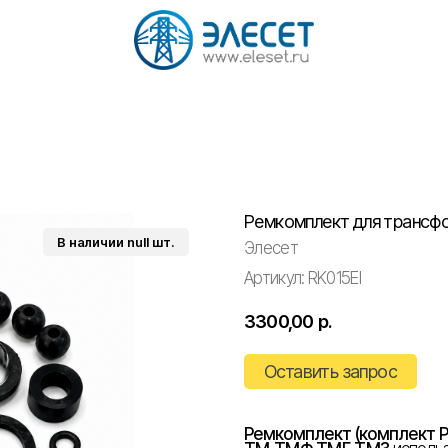
Ремкомплект для трансф
Элесет
Артикул:
RK015EI
3300,00
р.
Оставить запрос
Ремкомплект (комплект Р