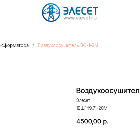
ансформатора
/
Воздухоосушитель ВС-1-2М
Воздухоосушител
Элесет
1ВЩ.149.71-20М
4500,00
р.
Оставить запрос