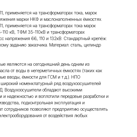
1, применяется на трансформаторах тока, марок
яжения марки НКФ и маслонаполненных ёмкостях.
1, применяется на трансформаторах тока марок
-110 кВ, ТФМ 35-110кВ и трансформаторах
с напряжения 66, 110 и 132кВ. Стандартный крепёж:
кому заданию заказчика. Материал: сталь, цилиндр
вые являются на сегодняшний день одним из
асла от воды в негерметичных ёмкостях (таких как
ые вводы, ёмкости для ГСМ и т.д.). НПО
т широкий номенклатурный ряд воздухоосушителей
. Воздухоосушители обладают высокими
 и надежностью и воплотили передовые разработки и
изводства, подконтрольная эксплуатация и
т сотрудников позволяют предприятию осуществлять
электрооборудования от воздействия любых