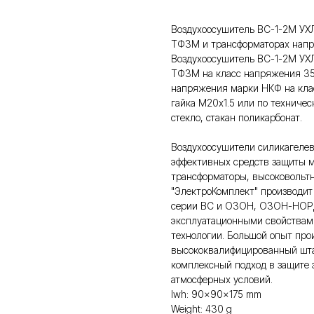
Воздухоосушитель ВС-1-2М УХЛ
ТФЗМ и трансформаторах напр
Воздухоосушитель ВС-1-2М УХЛ
ТФЗМ на класс напряжения 35
напряжения марки НКФ на клас
гайка М20х1.5 или по техничес
стекло, стакан поликарбонат.
Воздухоосушители силикагеле
эффективных средств защиты м
трансформаторы, высоковольтн
"ЭлектроКомплект" производи
серии ВС и ОЗОН, ОЗОН-НОРД
эксплуатационными свойствами
технологии. Большой опыт про
высококвалифицированный шта
комплексный подход в защите 
атмосферных условий.
lwh: 90x90x175 mm
Weight: 430 g