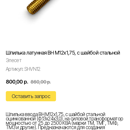
Шпилька латунная ВН М12х1,75, с шайбой стальной
Элесет
Артикул:
SHVN12
800,00
р.
860,00
р.
Оставить запрос
Шпилька ввода ВН М12х1,75, с шайбой стальной
оцинкованной (Ф13х24х3,0), на силовой трансформатор
мощностью от 25 до 2500 КВА (марки ТМ, ТМГ, ТМФ,
ТМЗ и другие). Предназначаются для создания