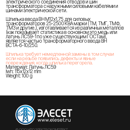
электрического соединения отводов и шин
трансформатора с наружными силовыми кабелями и
шинами электрической сети.
Шпилька ввода ВН М12х1,75 для силовых
трансформаторов 25-2500 КВА марки (ТМ, ТМГ, ТМФ,
ТМЗ и другие.), изготавливается из различных металлов
(как показывает статистика в основном это медь или
латунь ЛС59-1 по уже существующим ГОСТам),
является частью трансформаторного ввода ВН
ВСТА-6-10/250.
Шпилька требует немедленной замены в том случаи
если на резьбе появились дефекты и явные
повреждения, когда шпилька перегорела.
Материал: Латунь ЛС59
lwh: 115x12x12 mm
Weight: 100 g
© ООО НПО ЭЛЕКТРОКОМПЛЕКТ