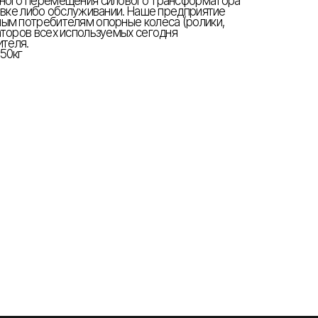
вного перемещения силового трансформатора
новке либо обслуживании. Наше предприятие
ым потребителям опорные колеса (ролики,
аторов всех используемых сегодня
ителя.
50кг