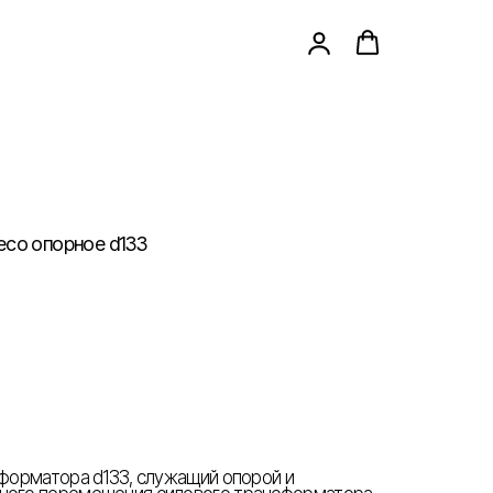
есо опорное d133
нсформатора d133, служащий опорой и