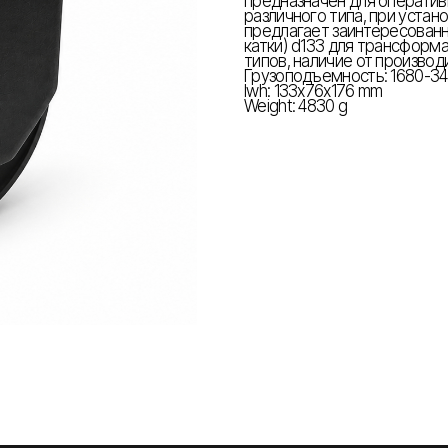
предназначен для операти
различного типа, при уста
предлагает заинтересованн
катки) d133 для трансформ
типов, наличие от производ
Грузоподъемность: 1680-34
lwh: 133x76x176 mm
Weight: 4830 g