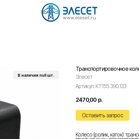
Транспортировочное кол
Элесет
Артикул:
КТ155.390.133
2470,00
р.
Оставить запрос
Колесо (ролик, каток) тра