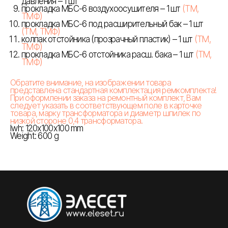
давления – 1 шт
прокладка МБС-6 воздухоосушителя – 1 шт
(ТМ,
ТМФ)
прокладка МБС-6 под расширительный бак – 1 шт
(ТМ, ТМФ)
колпак отстойника (прозрачный пластик) – 1 шт
(ТМ,
ТМФ)
прокладка МБС-6 отстойника расш. бака – 1 шт
(ТМ,
ТМФ)
Обратите внимание, на изображении товара
представлена стандартная комплектация ремкомплекта!
При оформлении заказа на ремонтный комплект, Вам
следует указать в соответствующем поле в карточке
товара, марку трансформатора и диаметр шпилек по
низкой стороне 0,4 трансформатора.
lwh: 120x100x100 mm
Weight: 600 g