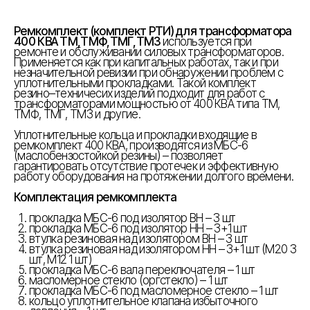
Ремкомплект (комплект РТИ) для трансформатора
400 КВА ТМ,ТМФ,ТМГ,ТМЗ
используется при
ремонте и обслуживании силовых трансформаторов.
Применяется как при капитальных работах, так и при
незначительной ревизии при обнаружении проблем с
уплотнительными прокладками. Такой комплект
резино–техничесих изделий подходит для работ с
трансформаторами мощностью от 400 КВА типа ТМ,
ТМФ, ТМГ, ТМЗ и другие.
Уплотнительные кольца и прокладки входящие в
ремкомплект 400 КВА, производятся из МБС-6
(маслобензостойкой резины) – позволяет
гарантировать отсутствие протечек и эффективную
работу оборудования на протяжении долгого времени.
Комплектация ремкомплекта
прокладка МБС-6 под изолятор ВН – 3 шт
прокладка МБС-6 под изолятор НН – 3+1 шт
втулка резиновая над изолятором ВН – 3 шт
втулка резиновая над изолятором НН – 3+1 шт (М20 3
шт, М12 1 шт)
прокладка МБС-6 вала переключателя – 1 шт
масломерное стекло (оргстекло) – 1 шт
прокладка МБС-6 под масломерное стекло – 1 шт
кольцо уплотнительное клапана избыточного