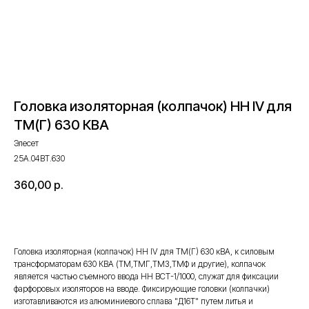
Головка изоляторная (колпачок) НН IV для
ТМ(Г) 630 КВА
Элесет
25А.04ВТ.630
360,00
р.
Оставить запрос
Головка изоляторная (колпачок) НН IV для ТМ(Г) 630 кВА, к силовым
трансформаторам 630 КВА (ТМ,ТМГ,ТМЗ,ТМФ и другие), колпачок
является частью съемного ввода НН ВСТ-1/1000, служат для фиксации
фарфоровых изоляторов на вводе. Фиксирующие головки (колпачки)
изготавливаются из алюминиевого сплава "Д16Т" путем литья и