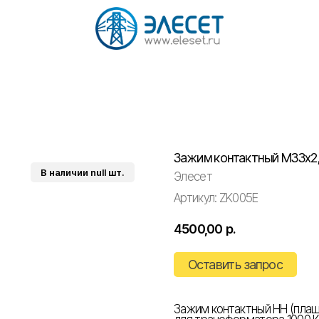
Зажим контактный М33х2
Элесет
Артикул:
ZK005E
4500,00
р.
Оставить запрос
Зажим контактный НН (плаш