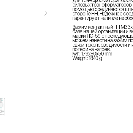
для трансформатора 1000 К
силовых трансформаторов т
помощью соединяются шпил
стороне НН. Надежное сое
гарантирует наличие необх
Зажим контактный НН М33х2
базе нашей организации и 
марки ЛС-59 с последующе
можем нанести на зажим по
связи токопроводимости и 
потери на нагрев.
lwh: 179x80x50 mm
Weight: 1840 g