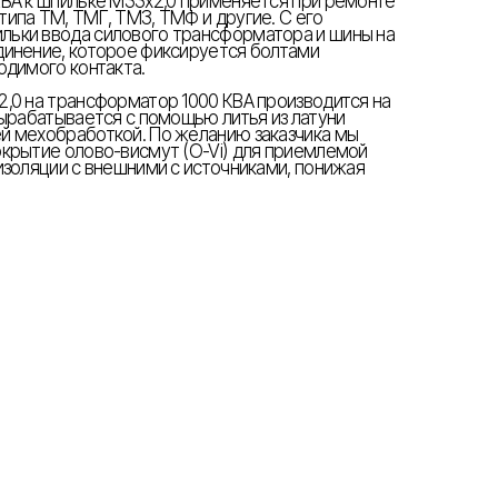
ВА к шпильке М33х2,0 применяется при ремонте
ипа ТМ, ТМГ, ТМЗ, ТМФ и другие. С его
ьки ввода силового трансформатора и шины на
динение, которое фиксируется болтами
одимого контакта.
,0 на трансформатор 1000 КВА производится на
вырабатывается с помощью литья из латуни
й мехобработкой. По желанию заказчика мы
крытие олово-висмут (O-Vi) для приемлемой
изоляции с внешними с источниками, понижая