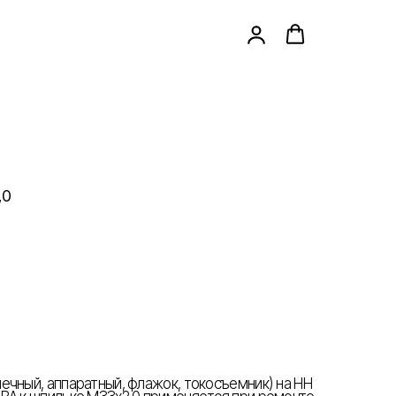
,0
ечный, аппаратный, флажок, токосъемник) на НН