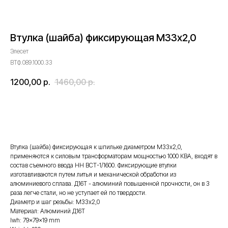
Втулка (шайба) фиксирующая М33х2,0
Элесет
ВТФ.089.1000.33
1200,00
р.
1460,00
р.
Оставить запрос
Втулка (шайба) фиксирующая к шпильке диаметром М33х2,0,
применяются к силовым трансформаторам мощностью 1000 КВА, входят в
состав съемного ввода НН ВСТ-1/1600. Фиксирующие втулки
изготавливаются путем литья и механической обработки из
алюминиевого сплава. Д16Т - алюминий повышенной прочности, он в 3
раза легче стали, но не уступает ей по твердости.
Диаметр и шаг резьбы: М33х2,0
Материал: Алюминий Д16Т
lwh: 79x79x19 mm