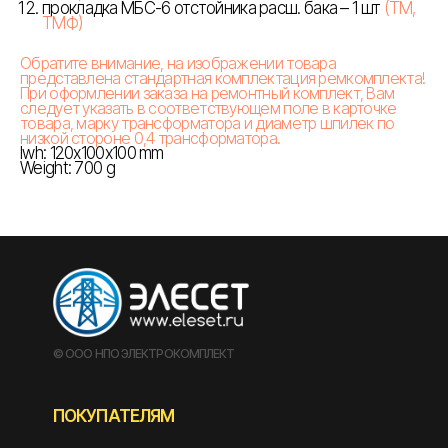
прокладка МБС-6 отстойника расш. бака – 1 шт
(ТМ,
ТМФ)
Обратите внимание, на изображении товара
представлена стандартная комплектация ремкомплекта!
При оформлении заказа на ремонтный комплект, Вам
следует указать в соответствующем поле в карточке
товара, марку трансформатора и диаметр шпилек по
низкой стороне 0,4 трансформатора.
lwh: 120x100x100 mm
Weight: 700 g
© ООО НПО ЭЛЕКТРОКОМПЛЕКТ
ПОКУПАТЕЛЯМ