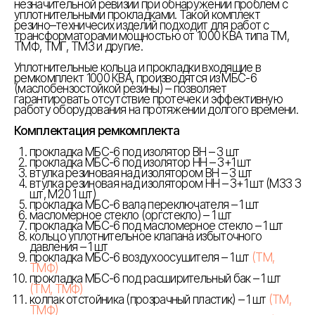
незначительной ревизии при обнаружении проблем с
уплотнительными прокладками. Такой комплект
резино–техничесих изделий подходит для работ с
трансформаторами мощностью от 1000 КВА типа ТМ,
ТМФ, ТМГ, ТМЗ и другие.
Уплотнительные кольца и прокладки входящие в
ремкомплект 1000 КВА, производятся из МБС-6
(маслобензостойкой резины) – позволяет
гарантировать отсутствие протечек и эффективную
работу оборудования на протяжении долгого времени.
Комплектация ремкомплекта
прокладка МБС-6 под изолятор ВН – 3 шт
прокладка МБС-6 под изолятор НН – 3+1 шт
втулка резиновая над изолятором ВН – 3 шт
втулка резиновая над изолятором НН – 3+1 шт (М33 3
шт, М20 1 шт)
прокладка МБС-6 вала переключателя – 1 шт
масломерное стекло (оргстекло) – 1 шт
прокладка МБС-6 под масломерное стекло – 1 шт
кольцо уплотнительное клапана избыточного
давления – 1 шт
прокладка МБС-6 воздухоосушителя – 1 шт
(ТМ,
ТМФ)
прокладка МБС-6 под расширительный бак – 1 шт
(ТМ, ТМФ)
колпак отстойника (прозрачный пластик) – 1 шт
(ТМ,
ТМФ)