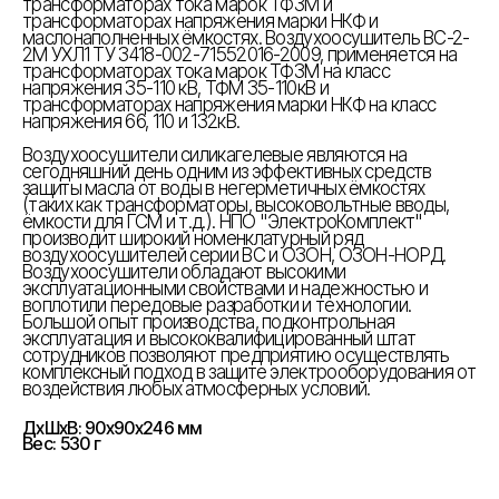
трансформаторах тока марок ТФЗМ и
трансформаторах напряжения марки НКФ и
маслонаполненных ёмкостях. Воздухоосушитель ВС-2-
2М УХЛ1 ТУ 3418-002-71552016-2009, применяется на
трансформаторах тока марок ТФЗМ на класс
напряжения 35-110 кВ, ТФМ 35-110кВ и
трансформаторах напряжения марки НКФ на класс
напряжения 66, 110 и 132кВ.
Воздухоосушители силикагелевые являются на
сегодняшний день одним из эффективных средств
защиты масла от воды в негерметичных ёмкостях
(таких как трансформаторы, высоковольтные вводы,
ёмкости для ГСМ и т.д.). НПО "ЭлектроКомплект"
производит широкий номенклатурный ряд
воздухоосушителей серии ВС и ОЗОН, ОЗОН-НОРД.
Воздухоосушители обладают высокими
эксплуатационными свойствами и надежностью и
воплотили передовые разработки и технологии.
Большой опыт производства, подконтрольная
эксплуатация и высококвалифицированный штат
сотрудников позволяют предприятию осуществлять
комплексный подход в защите электрооборудования от
воздействия любых атмосферных условий.
ДxШxВ: 90x90x246 мм
Вес: 530 г