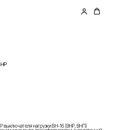
ВНР
Р выключателя нагрузки ВН
-
16 (ВНР, ВНП)