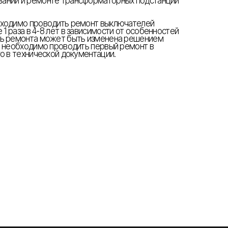
ании и ремонте трансформаторных подстанций
бходимо проводить ремонт выключателей
1 раза в 4
-
8 лет в зависимости от особенностей
ть ремонта может быть изменена решением
е необходимо проводить первый ремонт в
о в технической документации.