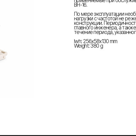
применяемые при обслужив
ВН
-
16.
По мере эксплуатации нео
нагрузки с частотой не реже 
конструкции. Периодичнос
главного инженера, а такж
течение периода, указанног
lwh: 256x58x130 mm
Weight: 380 g