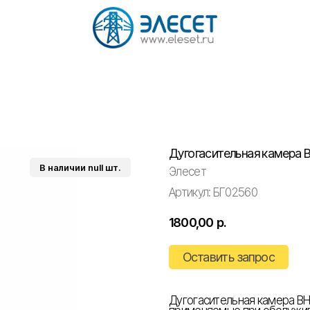
Дугогасительная камера 
Элесет
Артикул:
БГ02560
1800,00
р.
Оставить запрос
Дугогасительная камера ВН