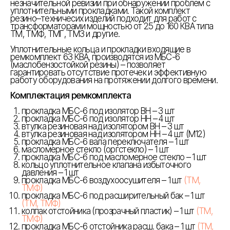
незначительной ревизии при обнаружении проблем с
уплотнительными прокладками. Такой комплект
резино–техничесих изделий подходит для работ с
трансформаторами мощностью от 25 до 160 КВА типа
ТМ, ТМФ, ТМГ, ТМЗ и другие.
Уплотнительные кольца и прокладки входящие в
ремкомплект 63 КВА, производятся из МБС-6
(маслобензостойкой резины) – позволяет
гарантировать отсутствие протечек и эффективную
работу оборудования на протяжении долгого времени.
Комплектация ремкомплекта
прокладка МБС-6 под изолятор ВН – 3 шт
прокладка МБС-6 под изолятор НН – 4 шт
втулка резиновая над изолятором ВН – 3 шт
втулка резиновая над изолятором НН – 4 шт (М12)
прокладка МБС-6 вала переключателя – 1 шт
масломерное стекло (оргстекло) – 1 шт
прокладка МБС-6 под масломерное стекло – 1 шт
кольцо уплотнительное клапана избыточного
давления – 1 шт
прокладка МБС-6 воздухоосушителя – 1 шт
(ТМ,
ТМФ)
прокладка МБС-6 под расширительный бак – 1 шт
(ТМ, ТМФ)
колпак отстойника (прозрачный пластик) – 1 шт
(ТМ,
ТМФ)
прокладка МБС-6 отстойника расш. бака – 1 шт
(ТМ,