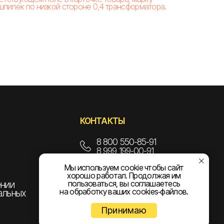
пилек по низкой стороне 0,4 трансформатора.
КОНТАКТЫ
8 800 550-85-91
8 999 199-00-91
Мы используем cookie чтобы сайт
info@npoelekom.ru
хорошо работал. Продолжая им
пользоваться, вы соглашаетесь
ении
на обработку ваших cookies‑файлов.
альных
Принимаю