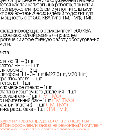
зуется при ремонте и обслуживании силовых
ся как при капитальных работах, так и при
и обнаружении проблем с уплотнительными
кт резино–техничесих изделий подходит для
 мощностью от 560 КВА типа ТМ, ТМФ, ТМГ,
рокладки входящие в ремкомплект 560 КВА,
слобензостойкой резины) – позволяет
протечек и эффективную работу оборудования
мени.
екта
лятор ВН – 3 шт
лятор НН – 3+1 шт
олятором ВН – 3 шт
лятором НН – 3+1 шт (М27 3 шт, М20 1 шт)
ереключателя – 1 шт
стекло) – 1 шт
сломерное стекло – 1 шт
лапана избыточного давления – 1 шт
оосушителя – 1 шт
(ТМ, ТМФ)
сширительный бак – 1 шт
(ТМ, ТМФ)
ачный пластик) – 1 шт
(ТМ, ТМФ)
ика расш. бака – 1 шт
(ТМ, ТМФ)
бражении товара представлена стандартная
! При оформлении заказа на ремонтный комплект,
ветствующем поле в карточке товара, марку