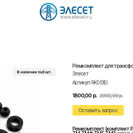
Ремкомплект для трансф
Элесет
Артикул:
RK013EI
1800,00
р.
2000,00
р.
Оставить запрос
Ремкомплект (комплект Р