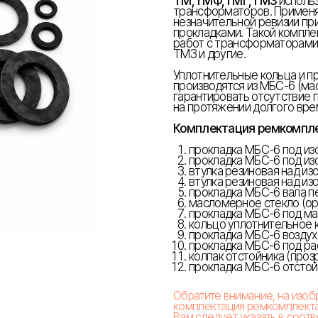
ТМ,ТМФ,ТМГ,ТМЗ
исполь
трансформаторов. Применяет
незначительной ревизии пр
прокладками. Такой компле
работ с трансформаторами
ТМЗ и другие.
Уплотнительные кольца и п
производятся из МБС-6 (ма
гарантировать отсутствие 
на протяжении долгого вре
Комплектация ремкомпл
прокладка МБС-6 под изо
прокладка МБС-6 под изо
втулка резиновая над из
втулка резиновая над изо
прокладка МБС-6 вала п
масломерное стекло (орг
прокладка МБС-6 под ма
кольцо уплотнительное к
прокладка МБС-6 воздух
прокладка МБС-6 под ра
колпак отстойника (прозр
прокладка МБС-6 отстойн
Обратите внимание, на изо
комплектация ремкомплекта
Вам следует указать в соот