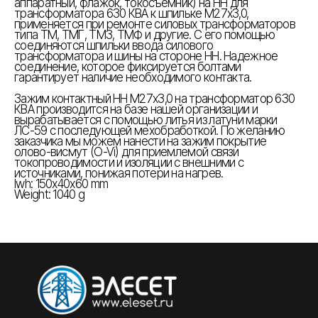
аппаратный, флажок, токосъемник) на НН для
трансформатора 630 КВА к шпильке М27х3,0,
применяется при ремонте силовых трансформаторов
типа ТМ, ТМГ, ТМЗ, ТМФ и другие. С его помощью
соединяются шпильки ввода силового
трансформатора и шины на стороне НН. Надежное
соединение, которое фиксируется болтами
гарантирует наличие необходимого контакта.
Зажим контактный НН М27х3,0 на трансформатор 630
КВА производится на базе нашей организации и
вырабатывается с помощью литья из латуни марки
ЛС-59 с последующей мехобработкой. По желанию
заказчика мы можем нанести на зажим покрытие
олово-висмут (O-Vi) для приемлемой связи
токопроводимости и изоляции с внешними с
источниками, понижая потери на нагрев.
lwh: 150x40x60 mm
Weight: 1040 g