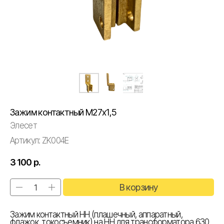
Зажим контактный М27х1,5
Элесет
Артикул:
ZK004E
3 100
р.
В корзину
Зажим контактный НН (плашечный, аппаратный,
флажок, токосъемник) на НН для трансформатора 630