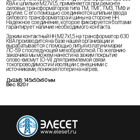
КВА к шпильке М27х1,5, применяется при ремонте
силовых трансформаторов типа ТМ, ТМГ, ТМЗ, ТМФ и
другие. С его помощью соединяются шпильки ввода
силового трансформатора и шины на стороне НН.
Надежное соединение, которое фиксируется болтами
гарантирует наличие необходимого контакта.
Зажим контактный НН М27х1,5 на трансформатор 630
КВА производится на базе нашей организации и
вырабатывается с помощью литья из латуни марки
ЛС-59 с последующей мехобработкой. По желанию
заказчика мы можем нанести на зажим покрытие
олово-висмут (O-Vi) для приемлемой связи
токопроводимости и изоляции с внешними с
источниками, понижая потери на нагрев.
ДxШxВ: 145x50x60 мм
Вес: 820 г