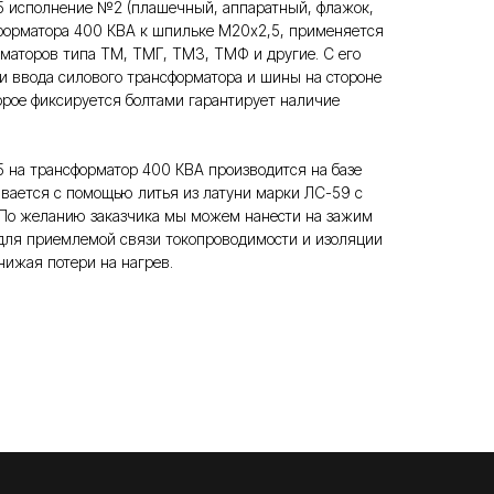
 исполнение №2 (плашечный, аппаратный, флажок,
форматора 400 КВА к шпильке М20х2,5, применяется
маторов типа ТМ, ТМГ, ТМЗ, ТМФ и другие. С его
 ввода силового трансформатора и шины на стороне
орое фиксируется болтами гарантирует наличие
 на трансформатор 400 КВА производится на базе
вается с помощью литья из латуни марки ЛС-59 с
 По желанию заказчика мы можем нанести на зажим
 для приемлемой связи токопроводимости и изоляции
нижая потери на нагрев.