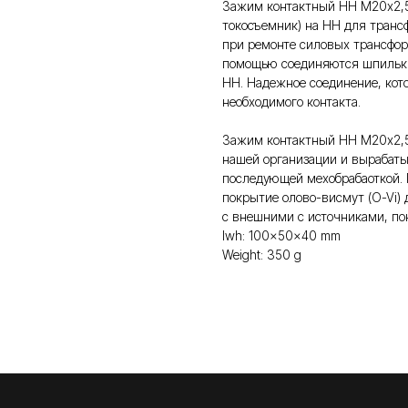
Зажим контактный НН М20х2,5
токосъемник) на НН для транс
при ремонте силовых трансфор
помощью соединяются шпильки
НН. Надежное соединение, кот
необходимого контакта.
Зажим контактный НН М20х2,5
нашей организации и вырабаты
последующей мехобрабaоткой.
покрытие олово-висмут (O-Vi)
с внешними с источниками, по
lwh: 100x50x40 mm
Weight: 350 g