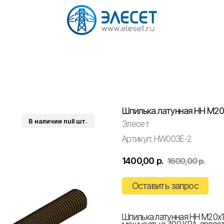
Шпилька латунная НН М20
Элесет
Артикул:
HW003E-2
1400,00
р.
1600,00
р.
Оставить запрос
Шпилька латунная НН М20х1