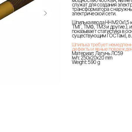
мощностью 400 КВА, являет
служат для создания элект
трансформатора с наружны
электрической сети.
Шпилька ввода НН М20х1,5 
ТМГ, ТМФ, ТМЗ и другие.), 
показывает статистика в ос
существующим ГОСТам), в 
Шпилька требует немедленно
дефекты и явные поврежден
Материал: Латунь ЛС59
lwh: 250x20x20 mm
Weight: 590 g