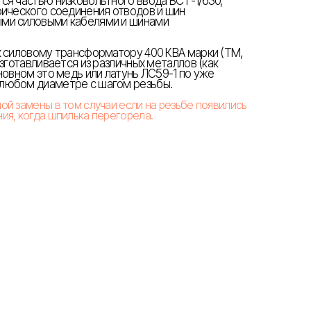
ся частью низковольтного ввода ВСТ-1/630,
рического соединения отводов и шин
ми силовыми кабелями и шинами
к силовому трансформатору 400 КВА марки (ТМ,
изготавливается из различных металлов (как
новном это медь или латунь ЛС59-1 по уже
любом диаметре с шагом резьбы.
й замены в том случаи если на резьбе появились
ия, когда шпилька перегорела.