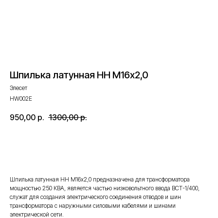
Шпилька латунная НН М16х2,0
Элесет
HW002E
950,00
р.
1300,00
р.
Оставить запрос
Шпилька латунная НН М16х2,0 предназначена для трансформатора
мощностью 250 КВА, является частью низковольтного ввода ВСТ-1/400,
служат для создания электрического соединения отводов и шин
трансформатора с наружными силовыми кабелями и шинами
электрической сети.