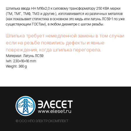
Шпилька ввода НН М16х2,0 к силовому трансформатору 250 КВА марки
(ТМ, ТМГ, ТМФ, ТМЗ и другие.), изготавливается из различных металлов
(как показывает статистика в основном это медь или латунь ЛС59-1 по уже
существующим ГОСТам), в любом диаметре с шагом резьбы.
Шпилька требует немедленной замены в том случаи
если на резьбе появились дефекты и явные
повреждения, когда шпилька перегорела.
Материал: Латунь ЛС59
lwh: 230x16x16 mm
Weight: 360 g
© ООО НПО ЭЛЕКТРОКОМПЛЕКТ