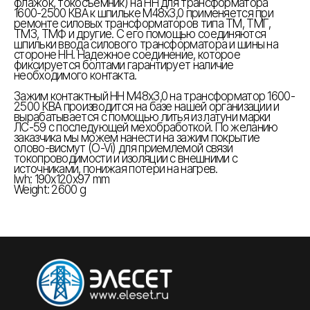
флажок, токосъемник) на НН для трансформатора
1600-2500 КВА к шпильке М48х3,0 применяется при
ремонте силовых трансформаторов типа ТМ, ТМГ,
ТМЗ, ТМФ и другие. С его помощью соединяются
шпильки ввода силового трансформатора и шины на
стороне НН. Надежное соединение, которое
фиксируется болтами гарантирует наличие
необходимого контакта.
Зажим контактный НН М48х3,0 на трансформатор 1600-
2500 КВА производится на базе нашей организации и
вырабатывается с помощью литья из латуни марки
ЛС-59 с последующей мехобработкой. По желанию
заказчика мы можем нанести на зажим покрытие
олово-висмут (O-Vi) для приемлемой связи
токопроводимости и изоляции с внешними с
источниками, понижая потери на нагрев.
lwh: 190x120x97 mm
Weight: 2600 g