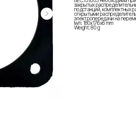
8ЕС.151.003 необходима пр
закрытых распределительны
подстанций, комплектных р
открытыми распределитель
электропередачи на переме
lwh: 180x176x6 mm
Weight: 80 g