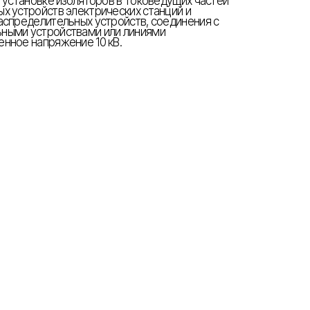
и установке изоляторов в токоведущих частей
х устройств электрических станций и
аспределительных устройств, соединения с
ными устройствами или линиями
нное напряжение 10 кВ.