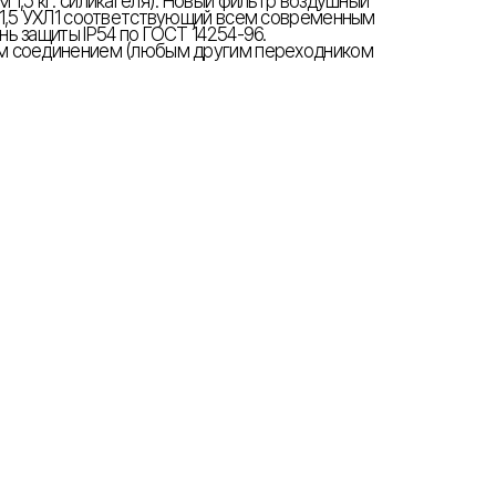
1,5 кг. силикагеля). Новый фильтр воздушный
-1,5 УХЛ1 соответствующий всем современным
ь защиты IP54 по ГОСТ 14254-96.
м соединением (любым другим переходником