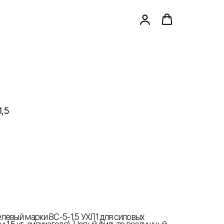
,5
левый марки ВС-5-1,5 УХЛ1 для силовых