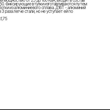
 мощностью от 25 до 160 КВА, входят в состав
50. Фиксирующие втулки изготавливаются путем
ботки из алюминиевого сплава. Д16Т - алюминий
3 раза легче стали, но не уступает ей по
1,75