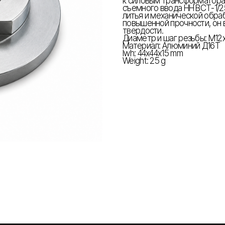
к силовым трансформаторам
съемного ввода НН ВСТ-1/2
литья и механической обра
повышенной прочности, он в 
твердости.
Диаметр и шаг резьбы: М12х
Материал: Алюминий Д16Т
lwh: 44x44x15 mm
Weight: 25 g