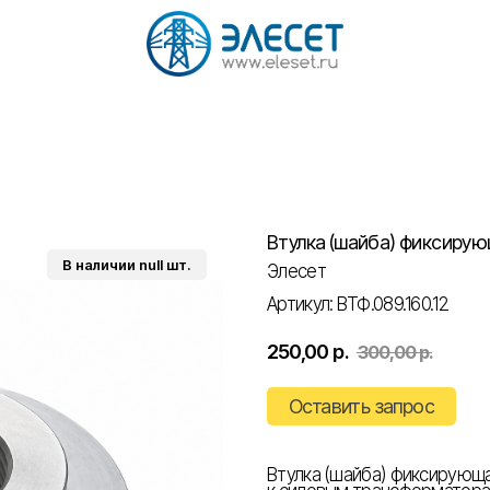
Втулка (шайба) фиксирую
Элесет
Артикул:
ВТФ.089.160.12
250,00
р.
300,00
р.
Оставить запрос
Втулка (шайба) фиксирующа