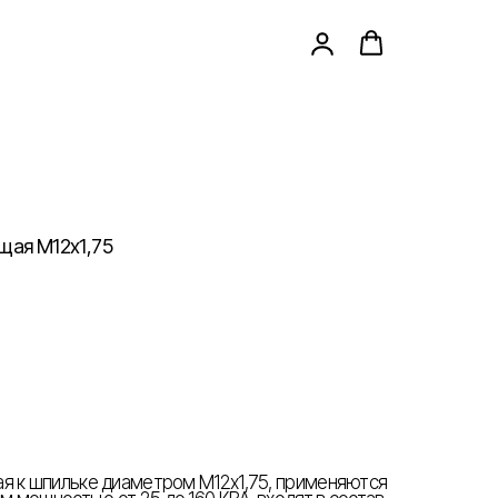
щая М12х1,75
я к шпильке диаметром М12х1,75, применяются