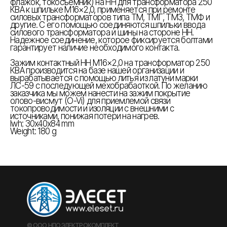
флажок, токосъемник) на НН для трансформатора 250
КВА к шпильке М16×2,0, применяется при ремонте
силовых трансформаторов типа ТМ, ТМГ, ТМЗ, ТМФ и
другие. С его помощью соединяются шпильки ввода
силового трансформатора и шины на стороне НН.
Надежное соединение, которое фиксируется болтами
гарантирует наличие необходимого контакта.
Зажим контактный НН М16×2,0 на трансформатор 250
КВА производится на базе нашей организации и
вырабатывается с помощью литья из латуни марки
ЛС-59 с последующей мехобрабaоткой. По желанию
заказчика мы можем нанести на зажим покрытие
олово-висмут (O-Vi) для приемлемой связи
токопроводимости и изоляции с внешними с
источниками, понижая потери на нагрев.
lwh: 30x40x84 mm
Weight: 180 g
© ООО НПО ЭЛЕКТРОКОМПЛЕКТ