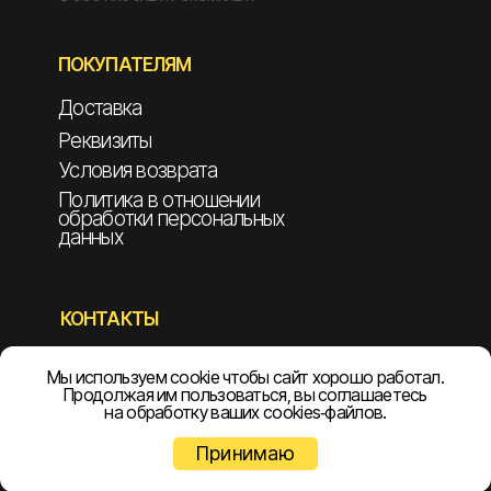
ПОКУПАТЕЛЯМ
Доставка
Реквизиты
Условия возврата
Политика в отношении
обработки персональных
данных
КОНТАКТЫ
8 800 550-85-91
Мы используем cookie чтобы сайт хорошо работал.
8 999 199-00-91
Продолжая им пользоваться, вы соглашаетесь
на обработку ваших cookies‑файлов.
info@npoelekom.ru
Принимаю