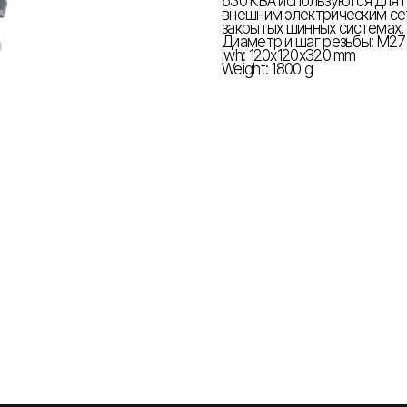
630 КВА используются для
внешним электрическим сет
закрытых шинных системах, 
Диаметр и шаг резьбы: М27
lwh: 120x120x320 mm
Weight: 1800 g