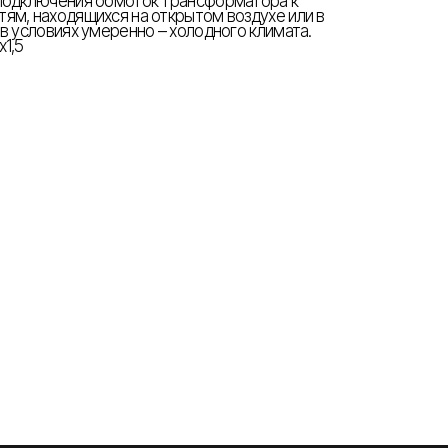
 подключения обмоток трансформатора к
ям, находящихся на открытом воздухе или в
в условиях умеренно – холодного климата.
х1,5