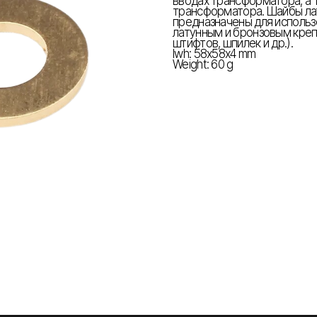
вводах трансформатора, а 
трансформатора. Шайбы лат
предназначены для использ
латунным и бронзовым креп
штифтов, шпилек и др.).
lwh: 58x58x4 mm
Weight: 60 g