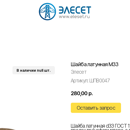
Шайба латунная М33
Элесет
Артикул:
ШПВ0047
280,00
р.
Оставить запрос
Шайба латунная d33 ГОСТ 1