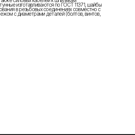
также силовых кабелей к шпилькам
унные изготавливаются по ГОСТ 11371, шайбы
ования в резьбовых соединениях совместно с
ежом с диаметрами деталей (болтов, винтов,