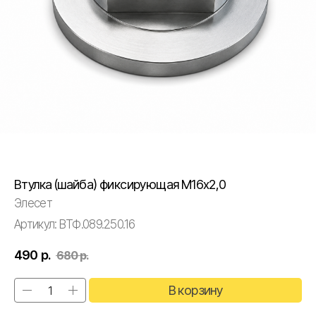
Втулка (шайба) фиксирующая М16х2,0
Элесет
Артикул:
ВТФ.089.250.16
490
р.
680
р.
В корзину