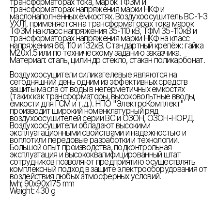
трансформаторах тока, марок ТФЗМ и
трансформаторах напряжения марки НКФ и
маслонаполненных ёмкостях. Воздухоосушитель ВС-1-3
УХЛ1, применяется на трансформаторах тока марок
ТФЗМ на класс напряжения 35-110 кВ, ТФМ 35-110кВ и
трансформаторах напряжения марки НКФ на класс
напряжения 66, 110 и 132кВ. Стандартный крепёж: гайка
М20х1.5 или по техническому заданию заказчика.
Материал: сталь, цилиндр стекло, стакан поликарбонат.
Воздухоосушители силикагелевые являются на
сегодняшний день одним из эффективных средств
защиты масла от воды в негерметичных ёмкостях
(таких как трансформаторы, высоковольтные вводы,
ёмкости для ГСМ и т.д.). НПО "ЭлектроКомплект"
производит широкий номенклатурный ряд
воздухоосушителей серии ВС и ОЗОН, ОЗОН-НОРД.
Воздухоосушители обладают высокими
эксплуатационными свойствами и надежностью и
воплотили передовые разработки и технологии.
Большой опыт производства, подконтрольная
эксплуатация и высококвалифицированный штат
сотрудников позволяют предприятию осуществлять
комплексный подход в защите электрооборудования от
воздействия любых атмосферных условий.
lwh: 90x90x175 mm
Weight: 430 g