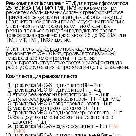
Ремкомплект (комплект РТИ) для трансформатора
25-160 КВА ТМ,ТМФ,ТМГ,ТМЗ
используется при
ремонте и обслуживании силовых трансформаторов.
Применяется как при капитальных работах, так и при
незначительной ревизии при обнаружении проблем с
уплотнительными прокладками. Такой комплект
резино–техничесих изделий подходит для работ с
трансформаторами мощностью от 25 до 160 КВА типа
ТМ, ТМФ, ТМГ, ТМЗ и другие.
Уплотнительные кольца и прокладки входящие в
ремкомплект 25-160 КВА, производятся из МБС-6
(маслобензостойкой резины) – позволяет
гарантировать отсутствие протечек и эффективную
работу оборудования на протяжении долгого времени.
Комплектация ремкомплекта
прокладка МБС-6 под изолятор ВН – 3 шт
прокладка МБС-6 под изолятор НН – 4 шт
втулка резиновая над изолятором ВН – 3 шт
втулка резиновая над изолятором НН – 4 шт (М12)
прокладка МБС-6 вала переключателя – 1 шт
масломерное стекло (оргстекло) – 1 шт
прокладка МБС-6 под масломерное стекло – 1 шт
кольцо уплотнительное клапана избыточного
давления – 1 шт
прокладка МБС-6 воздухоосушителя – 1 шт
(ТМ,
ТМФ)
прокладка МБС-6 под расширительный бак – 1 шт