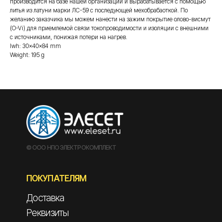
производится на базе нашей организации и вырабатывается с помощью
литья из латуни марки ЛС-59 с последующей мехобрабaоткой. По
желанию заказчика мы можем нанести на зажим покрытие олово-висмут
(O-Vi) для приемлемой связи токопроводимости и изоляции с внешними
с источниками, понижая потери на нагрев.
lwh: 30x40x84 mm
Weight: 195 g
© ООО НПО ЭЛЕКТРОКОМПЛЕКТ
ПОКУПАТЕЛЯМ
Доставка
Реквизиты