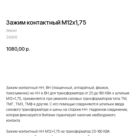
Зажим контактный М12х1,75
Элесет
ZK001E
1080,00
р.
Оставить запрос
Зажим контактный НН, ВН (плашечный, аппаратный, флажок,
токосъемник) на НН и ВН для трансформатора от 25 до 160 КВА к шпильке
М12×1,75, применяется при ремонте силовых трансформаторов типа ТМ,
ТМГ, ТМЗ, ТМФ и другие. С его помощью соединяются шпильки ввода
силового трансформатора и шины на стороне НН. Надежное соединение,
которое фиксируется болтами гарантирует наличие необходимого
контакта.
Зажим контактный НН М12×1,75 на трансформатор 25-160 КВА