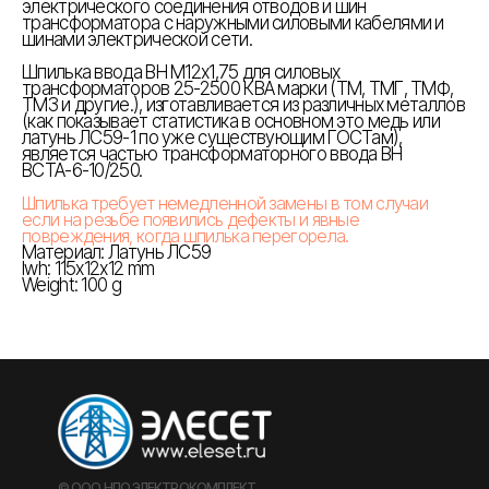
электрического соединения отводов и шин
трансформатора с наружными силовыми кабелями и
шинами электрической сети.
Шпилька ввода ВН М12х1,75 для силовых
трансформаторов 25-2500 КВА марки (ТМ, ТМГ, ТМФ,
ТМЗ и другие.), изготавливается из различных металлов
(как показывает статистика в основном это медь или
латунь ЛС59-1 по уже существующим ГОСТам),
является частью трансформаторного ввода ВН
ВСТА-6-10/250.
Шпилька требует немедленной замены в том случаи
если на резьбе появились дефекты и явные
повреждения, когда шпилька перегорела.
Материал: Латунь ЛС59
lwh: 115x12x12 mm
Weight: 100 g
© ООО НПО ЭЛЕКТРОКОМПЛЕКТ