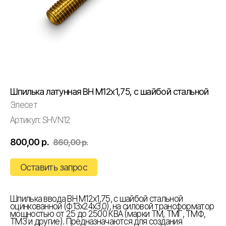
Шпилька латунная ВН М12х1,75, с шайбой стальной
Элесет
Артикул:
SHVN12
800,00
р.
860,00
р.
Оставить запрос
Шпилька ввода ВН М12х1,75, с шайбой стальной
оцинкованной (Ф13х24х3,0), на силовой трансформатор
мощностью от 25 до 2500 КВА (марки ТМ, ТМГ, ТМФ,
ТМЗ и другие). Предназначаются для создания