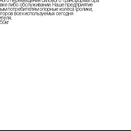
вного перемещения силового трансформатора
новке либо обслуживании. Наше предприятие
ым потребителям опорные колеса (ролики,
аторов всех используемых сегодня
ителя.
50кг