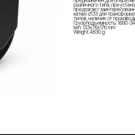
предназначен для операти
различного типа, при уста
предлагает заинтересованн
катки) d133 для трансформ
типов, наличие от производ
Грузоподъемность: 1680-34
lwh: 133x76x176 mm
Weight: 4830 g