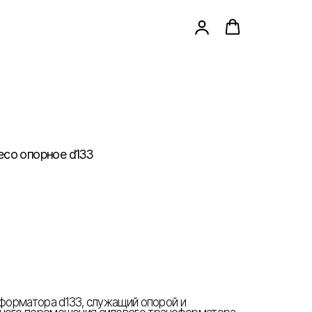
есо опорное d133
нсформатора d133, служащий опорой и