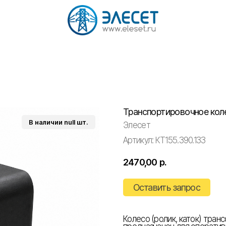
Транспортировочное кол
Элесет
Артикул:
КТ155.390.133
2470,00
р.
Оставить запрос
Колесо (ролик, каток) тра