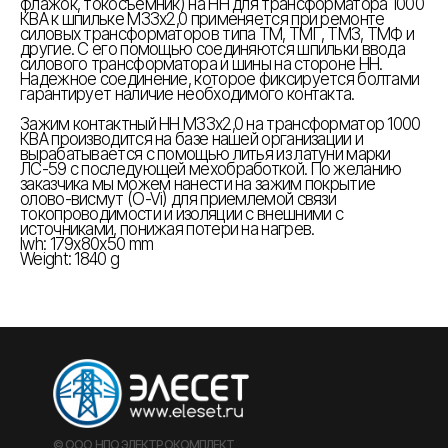
флажок, токосъемник) на НН для трансформатора 1000
КВА к шпильке М33х2,0 применяется при ремонте
силовых трансформаторов типа ТМ, ТМГ, ТМЗ, ТМФ и
другие. С его помощью соединяются шпильки ввода
силового трансформатора и шины на стороне НН.
Надежное соединение, которое фиксируется болтами
гарантирует наличие необходимого контакта.
Зажим контактный НН М33х2,0 на трансформатор 1000
КВА производится на базе нашей организации и
вырабатывается с помощью литья из латуни марки
ЛС-59 с последующей мехобработкой. По желанию
заказчика мы можем нанести на зажим покрытие
олово-висмут (O-Vi) для приемлемой связи
токопроводимости и изоляции с внешними с
источниками, понижая потери на нагрев.
lwh: 179x80x50 mm
Weight: 1840 g
© ООО НПО ЭЛЕКТРОКОМПЛЕКТ