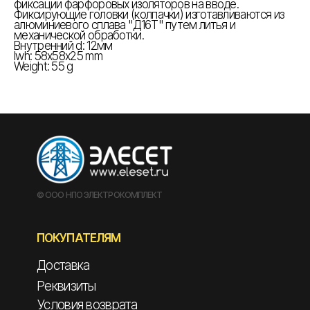
фиксации фарфоровых изоляторов на вводе.
Фиксирующие головки (колпачки) изготавливаются из
алюминиевого сплава "Д16Т" путем литья и
механической обработки.
Внутренний d: 12мм
lwh: 58x58x25 mm
Weight: 55 g
© ООО НПО ЭЛЕКТРОКОМПЛЕКТ
ПОКУПАТЕЛЯМ
Доставка
Реквизиты
Условия возврата